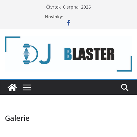
Přeskočit
Čtvrtek, 6 srpna, 2026
na
Termíny 2025
Novinky:
obsah
Galerie